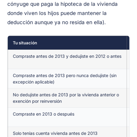
cónyuge que paga la hipoteca de la vivienda
donde viven los hijos puede mantener la
deducción aunque ya no resida en ella).
Tu situación
¿P
Compraste antes de 2013 y dedujiste en 2012 o antes
Sí
hi
Compraste antes de 2013 pero nunca dedujiste (sin
N
excepción aplicable)
No dedujiste antes de 2013 por la vivienda anterior o
Sí
exención por reinversión
im
Compraste en 2013 o después
No
ya
Solo tenías cuenta vivienda antes de 2013
N