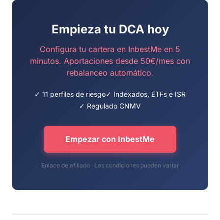
Empieza tu DCA hoy
Configura tu cartera en InbestMe en 5
minutos. Aportaciones desde 50€/mes con
rebalanceo automático.
✓ 11 perfiles de riesgo
✓ Indexados, ETFs e ISR
✓ Regulado CNMV
Empezar con InbestMe
Enlace de afiliado · Las condiciones pueden variar