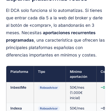
El DCA solo funciona si lo automatizas. Si tienes
que entrar cada día 5 a la web del broker y darle
al botón de «comprar», lo abandonarás en 3
meses. Necesitas
aportaciones recurrentes
programadas
, una característica que ofrecen las
principales plataformas españolas con
diferencias importantes en mínimos y costes.
Plataforma
Tipo
Mínimo
Coste 
aportación
InbestMe
50€/mes
~0,6
Roboadvisor
(1.000€
inicial)
Indexa
50€/mes
~0,5
Roboadvisor