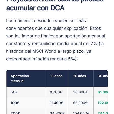
acumular con DCA
Los números desnudos suelen ser más
convincentes que cualquier explicación. Estos
son los importes finales con aportación mensual
constante y rentabilidad media anual del 7% (la
histórica del MSCI World a largo plazo, ya
descontada inflación rondaría 5%):
Aportación
10 años
20 años
30 años
mensual
50€
8.700€
26.000€
61.000€
100€
17.400€
52.000€
122.000
200€
34.800€
104.000€
244.000