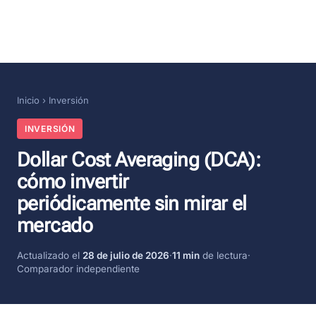
Inicio
›
Inversión
INVERSIÓN
Dollar Cost Averaging (DCA):
cómo invertir
periódicamente sin mirar el
mercado
Actualizado el
28 de julio de 2026
·
11 min
de lectura
·
Comparador independiente