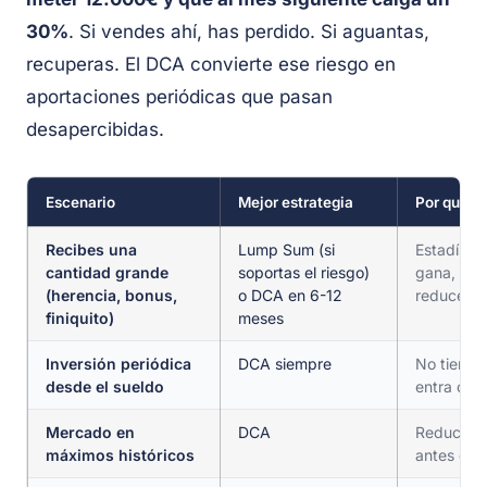
30%
. Si vendes ahí, has perdido. Si aguantas,
recuperas. El DCA convierte ese riesgo en
aportaciones periódicas que pasan
desapercibidas.
Escenario
Mejor estrategia
Por qué
Recibes una
Lump Sum (si
Estadíst
cantidad grande
soportas el riesgo)
gana, per
(herencia, bonus,
o DCA en 6-12
reduce el
finiquito)
meses
Inversión periódica
DCA siempre
No tienes 
desde el sueldo
entra cad
Mercado en
DCA
Reduce el 
máximos históricos
antes de 