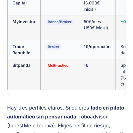
Capital
(3.000€
inicial)
MyInvestor
50€/mes
~0,3
Banco/Broker
(150€ inicial)
Trade
1€/operación
Solo 
Broker
Republic
del ET
Bitpanda
1€
Sprea
Multi-activo
integr
(1,49
cripto
Hay tres perfiles claros. Si quieres
todo en piloto
automático sin pensar nada
: roboadvisor
(InbestMe o Indexa). Eliges perfil de riesgo,