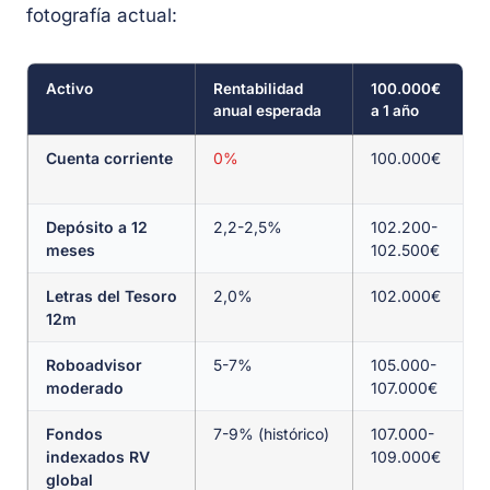
fotografía actual:
Activo
Rentabilidad
100.000€
anual esperada
a 1 año
Cuenta corriente
0%
100.000€
Depósito a 12
2,2-2,5%
102.200-
meses
102.500€
Letras del Tesoro
2,0%
102.000€
12m
Roboadvisor
5-7%
105.000-
moderado
107.000€
Fondos
7-9% (histórico)
107.000-
indexados RV
109.000€
global