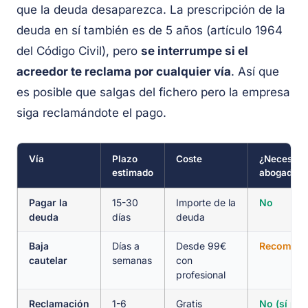
que la deuda desaparezca. La prescripción de la
deuda en sí también es de 5 años (artículo 1964
del Código Civil), pero
se interrumpe si el
acreedor te reclama por cualquier vía
. Así que
es posible que salgas del fichero pero la empresa
siga reclamándote el pago.
Vía
Plazo
Coste
¿Necesita
estimado
abogado?
Pagar la
15-30
Importe de la
No
deuda
días
deuda
Baja
Días a
Desde 99€
Recomend
cautelar
semanas
con
profesional
Reclamación
1-6
Gratis
No (sí par