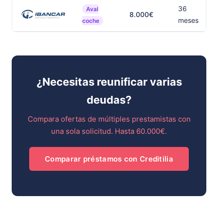
36
Aval
8.000€
meses
coche
¿Necesitas reunificar varias
deudas?
Compara ofertas de múltiples prestamistas con
una sola solicitud. Hasta 60.000€.
Comparar préstamos con Creditilia