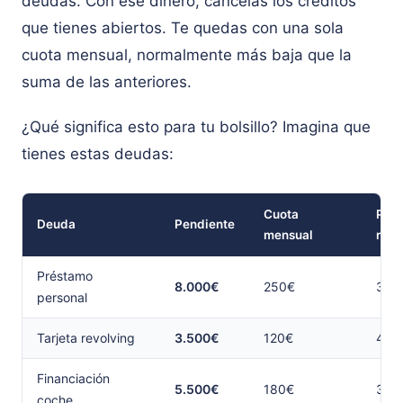
deudas. Con ese dinero, cancelas los créditos
que tienes abiertos. Te quedas con una sola
cuota mensual, normalmente más baja que la
suma de las anteriores.
¿Qué significa esto para tu bolsillo? Imagina que
tienes estas deudas:
Cuota
Plaz
Deuda
Pendiente
mensual
rest
Préstamo
8.000€
250€
36 
personal
Tarjeta revolving
3.500€
120€
42 
Financiación
5.500€
180€
30 
coche