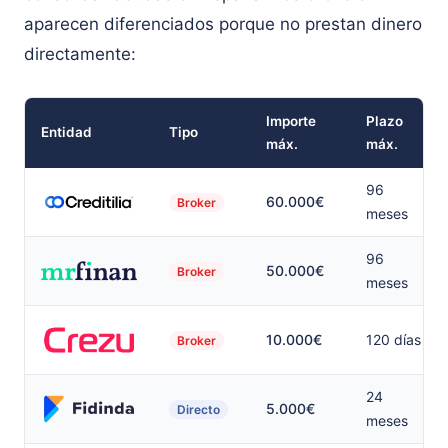
aparecen diferenciados porque no prestan dinero
directamente:
Importe
Plazo
Entidad
Tipo
máx.
máx.
96
60.000€
Broker
meses
96
50.000€
Broker
meses
10.000€
120 días
Broker
24
5.000€
Directo
meses