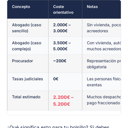
Concepto
Coste
Notas
orientativo
Abogado (caso
2.000€ –
Sin vivienda, pocos
sencillo)
3.000€
acreedores
Abogado (caso
3.500€ –
Con vivienda, autóno
complejo)
5.000€
muchos acreedores
Procurador
~200€
Representación proce
obligatoria
Tasas judiciales
0€
Las personas físicas 
exentas
Total estimado
2.200€ –
Muchos despachos o
pago fraccionado
5.200€
¿Qué significa esto para tu bolsillo? Si debes