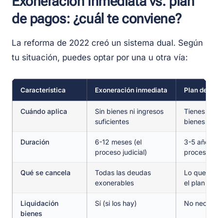
Exoneración inmediata vs. plan
de pagos: ¿cuál te conviene?
La reforma de 2022 creó un sistema dual. Según
tu situación, puedes optar por una u otra vía:
Característica
Exoneración inmediata
Plan de pa
Cuándo aplica
Sin bienes ni ingresos
Tienes ing
suficientes
bienes
Duración
6-12 meses (el
3-5 años d
proceso judicial)
proceso
Qué se cancela
Todas las deudas
Lo que que
exonerables
el plan
Liquidación
Sí (si los hay)
No necesa
bienes