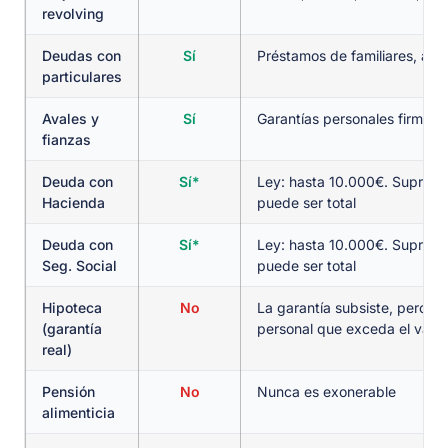
revolving
Deudas con
Sí
Préstamos de familiares, ami
particulares
Avales y
Sí
Garantías personales firmad
fianzas
Deuda con
Sí*
Ley: hasta 10.000€. Suprem
Hacienda
puede ser total
Deuda con
Sí*
Ley: hasta 10.000€. Suprem
Seg. Social
puede ser total
Hipoteca
No
La garantía subsiste, pero sí
(garantía
personal que exceda el valor
real)
Pensión
No
Nunca es exonerable
alimenticia