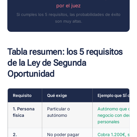
por el juez
Si cumples los 5 requisitos, las probabilidades de éxito
son muy altas.
Tabla resumen: los 5 requisitos
de la Ley de Segunda
Oportunidad
Requisito
Qué exige
Ejemplo que SÍ cum
1. Persona
Particular o
Autónomo que cerr
física
autónomo
negocio con deuda
personales
2.
No poder pagar
Cobra 1.200€, sus 