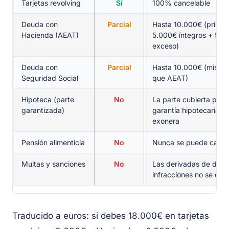
Tarjetas revolving
Sí
100% cancelable
Deuda con
Parcial
Hasta 10.000€ (primer
Hacienda (AEAT)
5.000€ íntegros + 50%
exceso)
Deuda con
Parcial
Hasta 10.000€ (mismo c
Seguridad Social
que AEAT)
Hipoteca (parte
No
La parte cubierta por l
garantizada)
garantía hipotecaria n
exonera
Pensión alimenticia
No
Nunca se puede cance
Multas y sanciones
No
Las derivadas de delit
infracciones no se exo
Traducido a euros: si debes 18.000€ en tarjetas