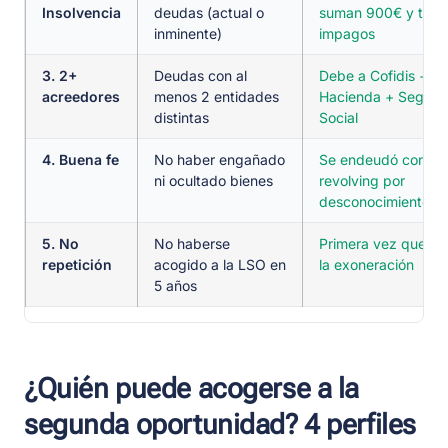
Insolvencia
deudas (actual o
suman 900€ y tien
inminente)
impagos
3. 2+
Deudas con al
Debe a Cofidis +
acreedores
menos 2 entidades
Hacienda + Seguri
distintas
Social
4. Buena fe
No haber engañado
Se endeudó con tar
ni ocultado bienes
revolving por
desconocimiento
5. No
No haberse
Primera vez que sol
repetición
acogido a la LSO en
la exoneración
5 años
¿Quién puede acogerse a la
segunda oportunidad? 4 perfiles