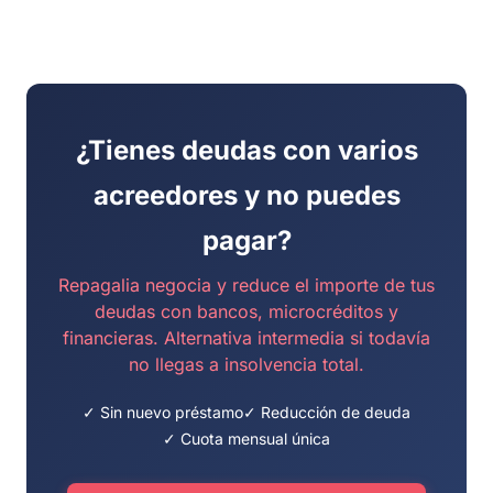
¿Tienes deudas con varios
acreedores y no puedes
pagar?
Repagalia negocia y reduce el importe de tus
deudas con bancos, microcréditos y
financieras. Alternativa intermedia si todavía
no llegas a insolvencia total.
✓ Sin nuevo préstamo
✓ Reducción de deuda
✓ Cuota mensual única