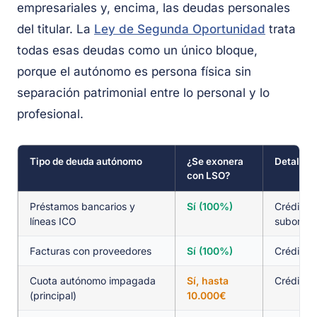
empresariales y, encima, las deudas personales
del titular. La
Ley de Segunda Oportunidad
trata
todas esas deudas como un único bloque,
porque el autónomo es persona física sin
separación patrimonial entre lo personal y lo
profesional.
Tipo de deuda autónomo
¿Se exonera
Detalle
con LSO?
Préstamos bancarios y
Sí (100%)
Crédito o
líneas ICO
subordin
Facturas con proveedores
Sí (100%)
Crédito o
Cuota autónomo impagada
Sí, hasta
Crédito 
(principal)
10.000€