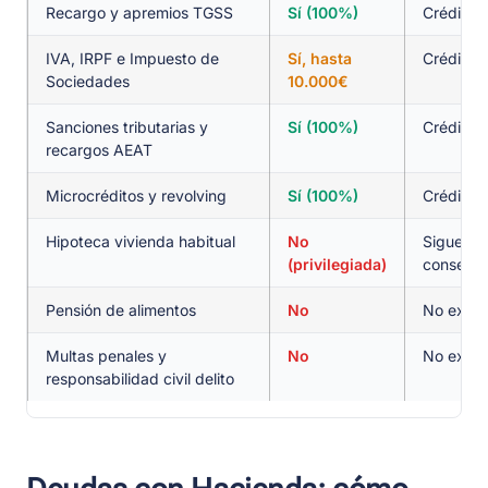
Recargo y apremios TGSS
Sí (100%)
Crédito 
IVA, IRPF e Impuesto de
Sí, hasta
Crédito 
Sociedades
10.000€
Sanciones tributarias y
Sí (100%)
Crédito 
recargos AEAT
Microcréditos y revolving
Sí (100%)
Crédito o
Hipoteca vivienda habitual
No
Sigue exi
(privilegiada)
conserva
Pensión de alimentos
No
No exone
Multas penales y
No
No exone
responsabilidad civil delito