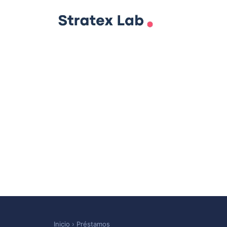
Inicio
›
Préstamos