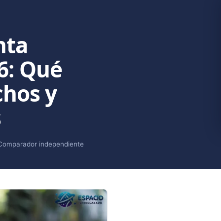
nta
6: Qué
chos y
s
Comparador independiente