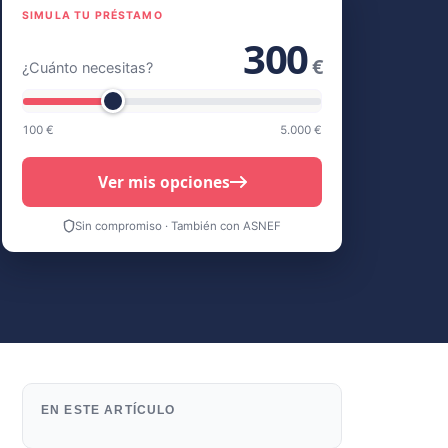
SIMULA TU PRÉSTAMO
300
€
¿Cuánto necesitas?
100 €
5.000 €
Ver mis opciones
Sin compromiso · También con ASNEF
EN ESTE ARTÍCULO