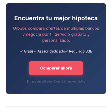
Encuentra tu mejor hipoteca
Gibobs compara ofertas de múltiples bancos
y negocia por ti. Servicio gratuito y
personalizado.
✓ Gratis
✓ Asesor dedicado
✓ Regulado BdE
Comparar ahora
Enlace de afiliado · Condiciones variables