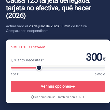
Causa 125 tarjeta denegada:
tarjeta no efectiva, qué hacer
(2026)
Actualizado el
28 de julio de 2026
·
13 min
de lectura
·
Comparador independiente
SIMULA TU PRÉSTAMO
300
€
¿Cuánto necesitas?
100 €
5.000 €
Ver mis opciones
Sin compromiso · También con ASNEF