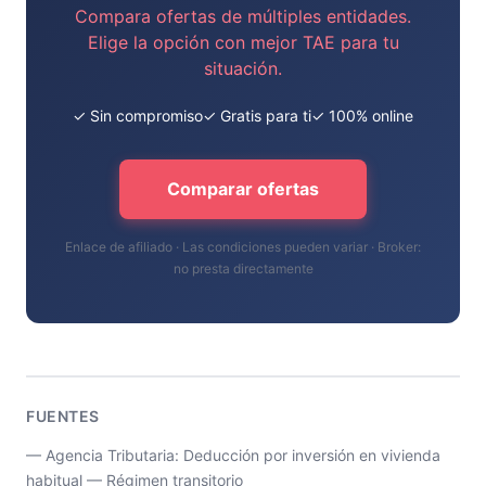
Compara ofertas de múltiples entidades.
Elige la opción con mejor TAE para tu
situación.
✓ Sin compromiso
✓ Gratis para ti
✓ 100% online
Comparar ofertas
Enlace de afiliado · Las condiciones pueden variar · Broker:
no presta directamente
FUENTES
— Agencia Tributaria: Deducción por inversión en vivienda
habitual — Régimen transitorio