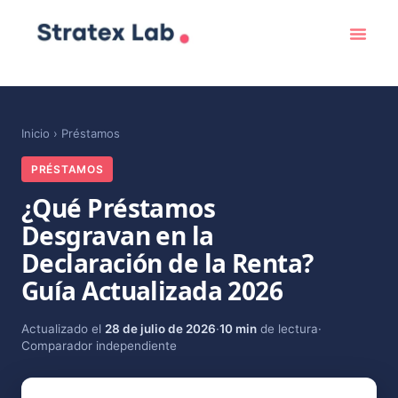
Inicio
›
Préstamos
PRÉSTAMOS
¿Qué Préstamos
Desgravan en la
Declaración de la Renta?
Guía Actualizada 2026
Actualizado el
28 de julio de 2026
·
10 min
de lectura
·
Comparador independiente