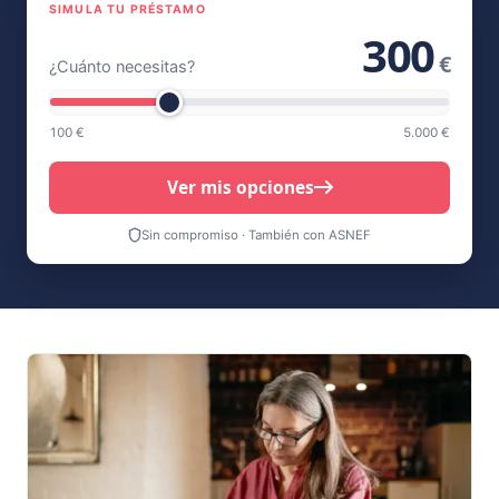
SIMULA TU PRÉSTAMO
300
€
¿Cuánto necesitas?
100 €
5.000 €
Ver mis opciones
Sin compromiso · También con ASNEF