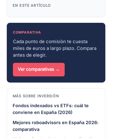
EN ESTE ARTÍCULO
COMPARATIVA
Cada punto de comisión te cuesta
miles de euros a largo plazo. Compara
antes de elegir.
Ver comparativas →
MÁS SOBRE INVERSIÓN
Fondos indexados vs ETFs: cuál te
conviene en España (2026)
Mejores roboadvisors en España 2026:
comparativa