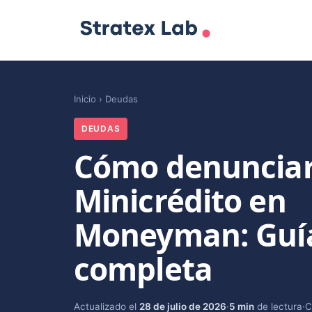
Inicio
›
Deudas
DEUDAS
Cómo denuncia
Minicrédito en
Moneyman: Guí
completa
Actualizado el
28 de julio de 2026
·
5 min
de lectura
·
C