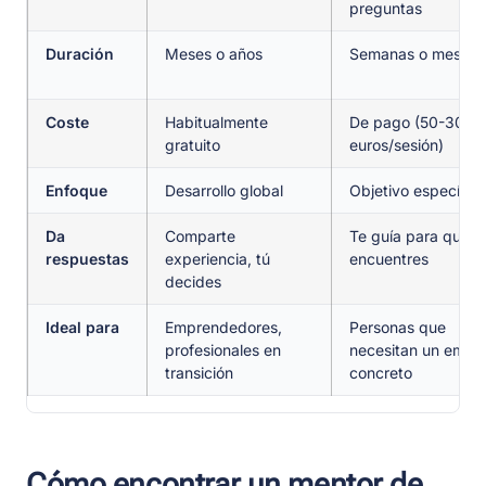
preguntas
Duración
Meses o años
Semanas o meses
Coste
Habitualmente
De pago (50-300
gratuito
euros/sesión)
Enfoque
Desarrollo global
Objetivo específico
Da
Comparte
Te guía para que l
respuestas
experiencia, tú
encuentres
decides
Ideal para
Emprendedores,
Personas que
profesionales en
necesitan un empu
transición
concreto
Cómo encontrar un mentor de