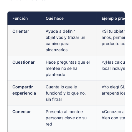
Función
Qué hace
Ejemplo práctic
Orientar
Ayuda a definir
«Si tu objetivo 
objetivos y trazar un
años, primero ne
camino para
producto con 2
alcanzarlos
Cuestionar
Hace preguntas que el
«¿Has calculado
mentee no se ha
local incluyend
planteado
Compartir
Cuenta lo que le
«Yo elegí SL e
experiencia
funcionó y lo que no,
arrepentí los 3
sin filtrar
Conectar
Presenta al mentee
«Conozco a un a
personas clave de su
bien con startu
red