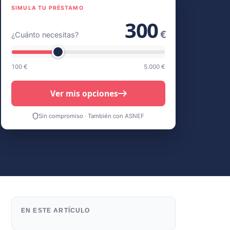
SIMULA TU PRÉSTAMO
300
€
¿Cuánto necesitas?
100 €
5.000 €
Ver mis opciones
Sin compromiso · También con ASNEF
EN ESTE ARTÍCULO