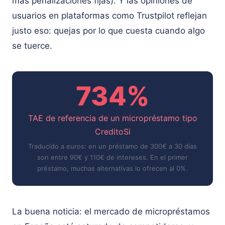
más penalizaciones fijas). Y las opiniones de
usuarios en plataformas como Trustpilot reflejan
justo eso: quejas por lo que cuesta cuando algo
se tuerce.
734%
TAE de referencia de un micropréstamo tipo
CreditoSi
Traducido a euros: en un préstamo de 300€ a 30 días
son entre 90€ y 110€ de intereses. En el primer
préstamo, muchas alternativas lo ofrecen al 0%.
La buena noticia: el mercado de micropréstamos