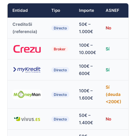
Entidad
Tipo
Importe
ASNEF
1e
CreditoSi
50€ –
No
Sí
Directo
(referencia)
1.000€
100€ –
S
Sí
Broker
10.000€
pr
100€ –
Sí
Sí
Directo
600€
Sí
100€ –
(deuda
Sí
Directo
1.600€
<200€)
50€ –
No
Sí
Directo
1.400€