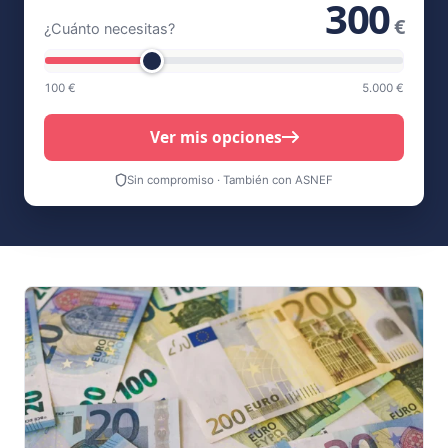
300
€
¿Cuánto necesitas?
100 €
5.000 €
Ver mis opciones
Sin compromiso · También con ASNEF